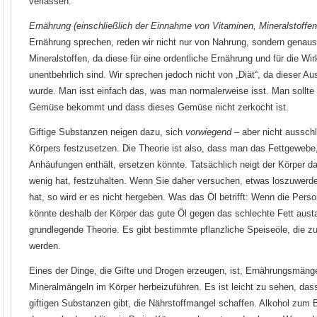
verlassen.
Ernährung (einschließlich der Einnahme von Vitaminen, Mineralstoffe
Ernährung sprechen, reden wir nicht nur von Nahrung, sondern genau
Mineralstoffen, da diese für eine ordentliche Ernährung und für die 
unentbehrlich sind. Wir sprechen jedoch nicht von „Diät“, da dieser Au
wurde. Man isst einfach das, was man normalerweise isst. Man sollte
Gemüse bekommt und dass dieses Gemüse nicht zerkocht ist.
Giftige Substanzen neigen dazu, sich
vorwiegend
– aber nicht ausschl
Körpers festzusetzen. Die Theorie ist also, dass man das Fettgewebe,
Anhäufungen enthält, ersetzen könnte. Tatsächlich neigt der Körper d
wenig hat, festzuhalten. Wenn Sie daher versuchen, etwas loszuwerd
hat, so wird er es nicht hergeben. Was das Öl betrifft: Wenn die Pers
könnte deshalb der Körper das gute Öl gegen das schlechte Fett aust
grundlegende Theorie. Es gibt bestimmte pflanzliche Speiseöle, die
werden.
Eines der Dinge, die Gifte und Drogen erzeugen, ist, Ernährungsmäng
Mineralmängeln im Körper herbeizuführen. Es ist leicht zu sehen, das
giftigen Substanzen gibt, die Nährstoffmangel schaffen. Alkohol zum B