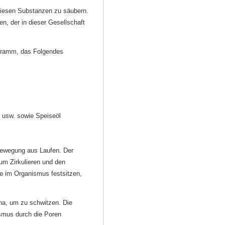
diesen Substanzen zu säubern.
n, der in dieser Gesellschaft
gramm, das Folgendes
n usw. sowie Speiseöl
Bewegung aus Laufen. Der
um Zirkulieren und den
e im Organismus festsitzen,
na, um zu schwitzen. Die
smus durch die Poren