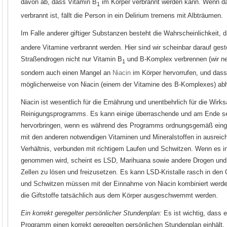
davon ab, dass Vitamin B
im Körper verbrannt werden kann. Wenn d
1
verbrannt ist, fällt die Person in ein Delirium tremens mit Albträumen.
Im Falle anderer giftiger Substanzen besteht die Wahrscheinlichkeit,
andere Vitamine verbrannt werden. Hier sind wir scheinbar darauf ge
Straßendrogen nicht nur Vitamin B
und B-Komplex verbrennen (wir ne
1
sondern auch einen Mangel an
Niacin
im Körper hervorrufen, und dass 
möglicherweise von Niacin (einem der Vitamine des B-Komplexes) a
Niacin ist wesentlich für die Ernährung und unentbehrlich für die Wirk
Reinigungsprogramms. Es kann einige überraschende und am Ende se
hervorbringen, wenn es während des Programms ordnungsgemäß ei
mit den anderen notwendigen Vitaminen und Mineralstoffen in ausrei
Verhältnis, verbunden mit richtigem Laufen und Schwitzen. Wenn es 
genommen wird, scheint es LSD, Marihuana sowie andere Drogen und
Zellen zu lösen und freizusetzen. Es kann LSD-Kristalle rasch in den
und Schwitzen müssen mit der Einnahme von Niacin kombiniert werde
die Giftstoffe tatsächlich aus dem Körper ausgeschwemmt werden.
Ein korrekt geregelter persönlicher Stundenplan:
Es ist wichtig, dass 
Programm einen korrekt geregelten persönlichen Stundenplan einhält.