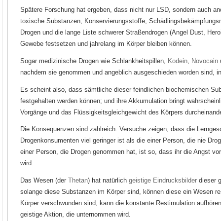
Spätere Forschung hat ergeben, dass nicht nur LSD, sondern auch an
toxische Substanzen, Konservierungsstoffe, Schädlingsbekämpfungsm
Drogen und die lange Liste schwerer Straßendrogen (Angel Dust, Hero
Gewebe festsetzen und jahrelang im Körper bleiben können.
Sogar medizinische Drogen wie Schlankheitspillen,
Kodein
,
Novocain
u
nachdem sie genommen und angeblich ausgeschieden worden sind, in 
Es scheint also, dass sämtliche dieser feindlichen biochemischen S
festgehalten werden können; und ihre Akkumulation bringt wahrschein
Vorgänge und das Flüssigkeitsgleichgewicht des Körpers durcheinand
Die Konsequenzen sind zahlreich. Versuche zeigen, dass die Lernges
Drogenkonsumenten viel geringer ist als die einer Person, die nie D
einer Person, die Drogen genommen hat, ist so, dass ihr die Angst
wird.
Das Wesen (der
Thetan
) hat natürlich
geistige Eindrucksbilder
dieser g
solange diese Substanzen im Körper sind, können diese ein Wesen re
Körper verschwunden sind, kann die konstante Restimulation aufhören.
geistige Aktion, die unternommen wird.