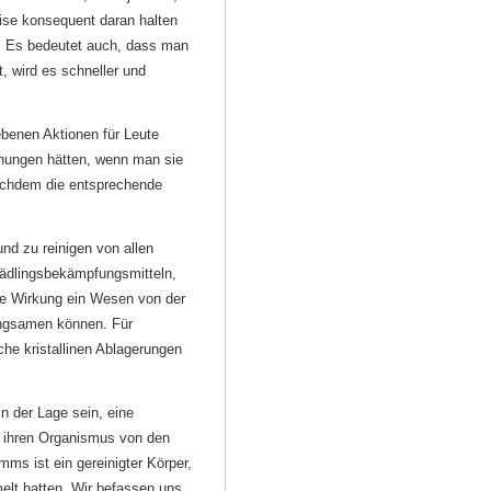
ise konsequent daran halten
. Es bedeutet auch, dass man
, wird es schneller und
ebenen Aktionen für Leute
inungen hätten, wenn man sie
achdem die entsprechende
d zu reinigen von allen
hädlingsbekämpfungsmitteln,
de Wirkung ein Wesen von der
angsamen können. Für
che kristallinen Ablagerungen
n der Lage sein, eine
e ihren Organismus von den
ms ist ein gereinigter Körper,
elt hatten. Wir befassen uns