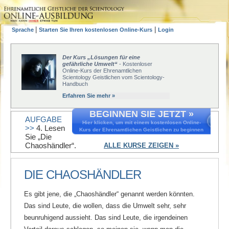
|
|
Sprache
Starten Sie Ihren kostenlosen Online-Kurs
Login
Der Kurs „Lösungen für eine
gefährliche Umwelt“
- Kostenloser
Online-Kurs der Ehrenamtlichen
Scientology Geistlichen vom Scientology-
Handbuch
Erfahren Sie mehr »
BEGINNEN SIE JETZT »
AUFGABE
Hier klicken, um mit einem kostenlosen Online-
>>
4. Lesen
Kurs der Ehrenamtlichen Geistlichen zu beginnen
Sie „Die
Chaoshändler“.
ALLE KURSE ZEIGEN »
DIE CHAOSHÄNDLER
Es gibt jene, die „Chaoshändler“ genannt werden könnten.
Das sind Leute, die wollen, dass die Umwelt sehr, sehr
beunruhigend aussieht. Das sind Leute, die irgendeinen