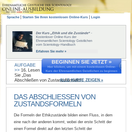
|
|
Sprache
Starten Sie Ihren kostenlosen Online-Kurs
Login
Der Kurs „Ethik und die Zustände“
-
Kostenloser Online-Kurs der
Ehrenamtlichen Scientology Geistlichen
vom Scientology-Handbuch
Erfahren Sie mehr »
BEGINNEN SIE JETZT »
AUFGABE
Hier klicken, um mit einem kostenlosen Online-
>>
16. Lesen
Kurs der Ehrenamtlichen Geistlichen zu beginnen
Sie „Das
Abschließen von Zustandsformeln“.
ALLE KURSE ZEIGEN »
DAS ABSCHLIESSEN VON Z
USTANDSFORMELN
Die Formeln der Ethikzustände bilden einen Fluss, in dem
eine nach der anderen kommt, wobei der erste Schritt der
einen Formel direkt auf den letzten Schritt der