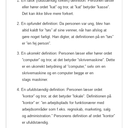
1. En
falsk
(fuldstændig forkert) definition: Personen læser
eller hører ordet ”kat” og tror, at ”kat” betyder ”kasse”.
Det kan ikke blive mere forkert.
2. En
opfundet
definition: Da personen var ung, blev han
altid kaldt for ”tøs” af sine venner, når han afslog at
gøre noget farligt. Han digter, at definitionen på en ”tøs”
er ”en fej person”.
3. En
ukorrekt
definition: Personen læser eller hører ordet
”computer” og tror, at det betyder ”skrivemaskine”. Dette
er en ukorrekt betydning af ”computer,” selv om en
skrivemaskine og en computer begge er en
slags maskiner.
4. En
ufuldstændig
definition: Personen læser ordet
”kontor” og tror, at det betyder ”lokale”. Definitionen på
”kontor” er: ”en arbejdsplads for funktionærer med
arbejdsområder som f.eks. regnskab, marketing, salg
og administration.” Personens definition af ordet ”kontor”
er ufuldstændig.