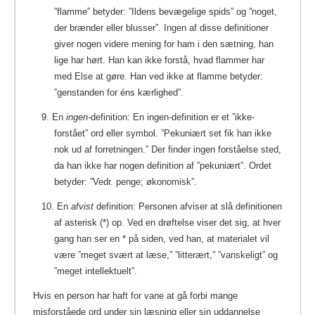
”flamme” betyder: ”Ildens bevægelige spids” og ”noget,
der brænder eller blusser”. Ingen af disse definitioner
giver nogen videre mening for ham i den sætning, han
lige har hørt. Han kan ikke forstå, hvad flammer har
med Else at gøre. Han ved ikke at flamme betyder:
”genstanden for éns kærlighed”.
9. En
ingen-
definition: En ingen-definition er et ”ikke-
forstået” ord eller symbol. ”Pekuniært set fik han ikke
nok ud af forretningen.” Der finder ingen forståelse sted,
da han ikke har nogen definition af ”pekuniært”. Ordet
betyder: ”Vedr. penge; økonomisk”.
10. En
afvist
definition: Personen afviser at slå definitionen
af asterisk (*) op. Ved en drøftelse viser det sig, at hver
gang han ser en * på siden, ved han, at materialet vil
være ”meget svært at læse,” ”litterært,” ”vanskeligt” og
”meget intellektuelt”.
Hvis en person har haft for vane at gå forbi mange
misforståede ord under sin læsning eller sin uddannelse