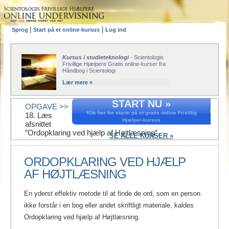
|
|
Sprog
Start på et online-kursus
Log ind
Kursus i studieteknologi
- Scientologis
Frivillige Hjælpere Gratis online-kurser fra
Håndbog i Scientologi
Lær mere »
START NU »
OPGAVE >>
Klik her for starte på et gratis online Frivillig
18. Læs
Hjælper-kursus
afsnittet
”Ordopklaring ved hjælp af Højtlæsning”.
SE ALLE KURSER »
ORDOPKLARING VED HJÆLP
AF HØJTLÆSNING
En yderst effektiv metode til at finde de ord, som en person
ikke forstår i en bog eller andet skriftligt materiale, kaldes
Ordopklaring ved hjælp af Højtlæsning.