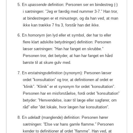
5. En
upassende
definition: Personen ser en bindestreg (-)
i sætningen: ”Jeg er færdig med nummer 3-7.” Han tror,
at bindestregen er et minustegn, og da han ved, at man
ikke kan trække 7 fra 3, forstår han det ikke.
6. En
homonym
(en lyd eller et symbol, der har to eller
flere klart adskilte betydninger) definition: Personen
læser sætningen: ”Han har fanget en skrubbe.”
Personen tror, det betyder, at han har fanget en hård
børste til at skure gulv med.
7. En
erstatningsdefinition
(synonym): Personen læser
ordet ”konsultation” og tror, at definitionen af ordet er
”klinik”. ”Klinik” er et synonym for ordet ”konsultation”.
Personen har en misforståelse, fordi ordet ”konsultation”
betyder: ”Henvendelse, især til læge eller sagfører, om
råd” eller ”det lokale, hvor lægen har konsultation”.
8. En
udeladt
(manglende) definition: Personen hører
sætningen: ”Else var hans gamle flamme.” Personen
kender to definitioner af ordet ”flamme”. Han ved, at