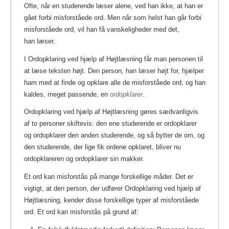
Ofte, når en studerende læser alene, ved han ikke, at han er
gået forbi misforståede ord. Men når som helst han går forbi
misforståede ord, vil han få vanskeligheder med det,
han læser.
I Ordopklaring ved hjælp af Højtlæsning får man personen til
at læse teksten højt. Den person, han læser højt for, hjælper
ham med at finde og opklare alle de misforståede ord, og han
kaldes, meget passende, en
ordopklarer
.
Ordopklaring ved hjælp af Højtlæsning gøres sædvanligvis
af to personer skiftevis: den ene studerende er ordopklarer
og ordopklarer den anden studerende, og så bytter de om, og
den studerende, der lige fik ordene opklaret, bliver nu
ordopklareren og ordopklarer sin makker.
Et ord kan misforstås på mange forskellige måder. Det er
vigtigt, at den person, der udfører Ordopklaring ved hjælp af
Højtlæsning, kender disse forskellige typer af misforståede
ord. Et ord kan misforstås på grund af: