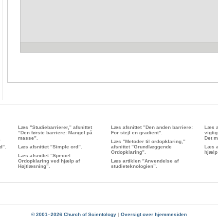
Læs ”Studiebarrierer,” afsnittet
Læs afsnittet ”Den anden barriere:
Læs a
”Den første barriere: Mangel på
For stejl en gradient”.
vigtig
masse”.
Det m
”
Læs ”Metoder til ordopklaring,”
rd”.
Læs afsnittet ”Simple ord”.
afsnittet ”Grundlæggende
Læs a
Ordopklaring”.
hjælp
Læs afsnittet ”Speciel
Ordopklaring ved hjælp af
Læs artiklen ”Anvendelse af
Højtlæsning”.
studieteknologien”.
© 2001–2026 Church of Scientology
|
Oversigt over hjemmesiden