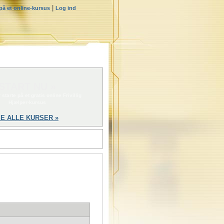
|
 på et online-kursus
Log ind
START NU »
 starte på et gratis online Frivillig
Hjælper-kursus
E ALLE KURSER »