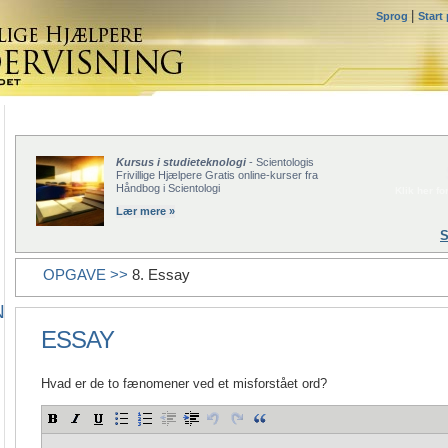
|
Sprog
Start
Kursus i studieteknologi
- Scientologis
Frivillige Hjælpere Gratis online-kurser fra
Håndbog i Scientologi
Klik her for
Lær mere »
S
OPGAVE >>
8. Essay
N
ESSAY
Hvad er de to fænomener ved et misforstået ord?