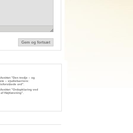
fsnittet ”Den tredje – og
ste – studiebarriere:
isforståede ord”.
fsnittet ”Ordopklaring ved
 af Højtlæsning”.