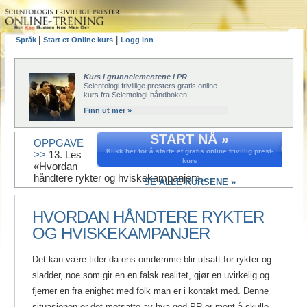
|
|
Språk
Start et Online kurs
Logg inn
Kurs i grunnelementene i PR
-
Scientologi frivillige presters gratis online-
kurs fra Scientologi-håndboken
Finn ut mer »
START NÅ »
OPPGAVE
Klikk her for å starte et gratis online frivillig prest-
>>
13. Les
kurs
«Hvordan
håndtere rykter og hviskekampanjer».
SE ALLE KURSENE »
HVORDAN HÅNDTERE RYKTER
OG HVISKEKAMPANJER
Det kan være tider da ens omdømme blir utsatt for rykter og
sladder, noe som gir en en falsk realitet, gjør en uvirkelig og
fjerner en fra enighet med folk man er i kontakt med. Denne
situasjonen er det motsatte av hva god PR er ment å skulle