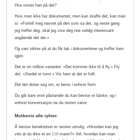
Hva vinner han på det?
Hvis man ikke har dokumentet, men kan skaffe det, kan man
si: «Fortell meg navnet på den som sa det, og neste gang
jeg treffer deg, skal jeg vise deg noe
veldig
interessant
angående det der.»
Og vær sikker på at du får tak i dokumentene og treffer ham
igjen.
Det er en million varianter. «Det kommer ikke til å fly.» Fly
det. «Stedet er tomt.» Vis ham at det er fullt.
Det det dreier seg om, er
bevis
i enhver form.
Du går bare imot påstander du
kan
bevise er falske, og i
enhver konversasjon lar du resten være.
Motbevis alle rykter.
Å bevise benektelser er nesten umulig. «Hvordan kan jeg
vite at du ikke er en
CIA
-mann?»
Vel, hvordan kan man