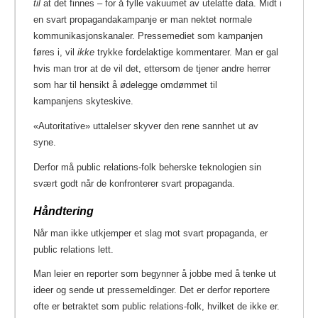
til
at det finnes – for å fylle vakuumet av utelatte data. Midt i
en svart propagandakampanje er man nektet normale
kommunikasjonskanaler. Pressemediet som kampanjen
føres i, vil
ikke
trykke fordelaktige kommentarer. Man er gal
hvis man tror at de vil det, ettersom de tjener andre herrer
som har til hensikt å ødelegge omdømmet til
kampanjens skyteskive.
«Autoritative» uttalelser skyver den rene sannhet ut av
syne.
Derfor må public relations-folk beherske teknologien sin
svært godt når de konfronterer svart propaganda.
Håndtering
Når man ikke utkjemper et slag mot svart propaganda, er
public relations lett.
Man leier en reporter som begynner å jobbe med å tenke ut
ideer og sende ut pressemeldinger. Det er derfor reportere
ofte er betraktet som public relations-folk, hvilket de ikke er.