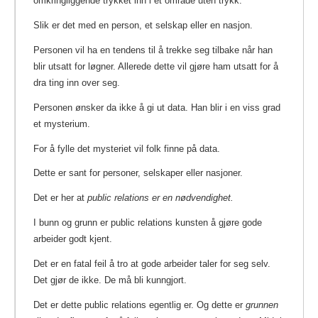
omkringliggende trykket inn i et område uten trykk.
Slik er det med en person, et selskap eller en nasjon.
Personen vil ha en tendens til å trekke seg tilbake når han
blir utsatt for løgner. Allerede dette vil gjøre ham utsatt for å
dra ting inn over seg.
Personen ønsker da ikke å gi ut data. Han blir i en viss grad
et mysterium.
For å fylle det mysteriet vil folk finne på data.
Dette er sant for personer, selskaper eller nasjoner.
Det er her at
public relations er en nødvendighet.
I bunn og grunn er public relations kunsten å gjøre gode
arbeider godt kjent.
Det er en fatal feil å tro at gode arbeider taler for seg selv.
Det gjør de ikke. De må bli kunngjort.
Det er dette public relations egentlig er. Og dette er
grunnen