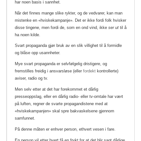
har noen basis i sannhet.
Når det finnes mange slike rykter, og de vedvarer, kan man
mistenke en «hviskekampanje». Det er ikke fordi folk hvisker
disse tingene, men fordi de, som en ond vind, ikke
ser ut
til å
ha noen kilde.
Svart propaganda gjør bruk av en slik villighet til å formidle
og blåse opp usannheter.
Mye svart propaganda er selvfølgelig dristigere, og
fremstilles freidig i ansvarsløse (eller
fordekt
kontrollerte)
aviser, radio og tv.
Men selv etter at det har forekommet et dårlig
presseoppslag, eller en dårlig radio- eller tv-omtale har vært
på luften, regner de svarte propagandistene med at
«hviskekampanjen» skal spre bakvaskelsene gjennom
samfunnet.
På denne måten er enhver person, ethvert vesen i fare.
En person vil etter hvert få en frykt for at det blir sagt dårlige