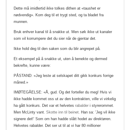
Dette må imidlertid ikke tolkes dithen at «taushet er
nødvendig». Kom deg til et trygt sted, og ta bladet fra
munnen.
Bruk enhver kanal til å snakke ut. Men søk ikke ut kanaler
som vil korrumpere det du sier når de gjentar det.
Ikke hold deg til den saken som du blir angrepet på.
Et eksempel på å snakke ut, uten å benekte og dermed
bekrefte, kunne være:
PÅSTAND: «Jeg leste at selskapet ditt gikk konkurs forrige
måned.»
IMØTEGÅELSE: «Å, gud.
Og det forteller du meg! Hvis vi
ikke hadde kommet oss ut av den kontrakten, ville vi virkelig
ha gått konkurs. Det var et helvetes
rabalder
i styrerommet.
Men McLinty vant.
Skotte inn til beinet
.
Han sa: ’Jeg vil ikke
signere det!’ Som om han hadde slått hodet av direktøren.
Helvetes rabalder. Det ser ut til at vi har 80 millioner