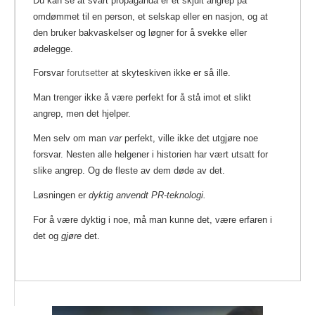
Du kan se at svart propaganda er et skjult angrep på
omdømmet til en person, et selskap eller en nasjon, og at
den bruker bakvaskelser og løgner for å svekke eller
ødelegge.
Forsvar
forutsetter
at skyteskiven ikke er så ille.
Man trenger ikke å være perfekt for å stå imot et slikt
angrep, men det hjelper.
Men selv om man
var
perfekt, ville ikke det utgjøre noe
forsvar. Nesten alle helgener i historien har vært utsatt for
slike angrep. Og de fleste av dem døde av det.
Løsningen er
dyktig anvendt PR-teknologi.
For å være dyktig i noe, må man kunne det, være erfaren i
det og
gjøre
det.