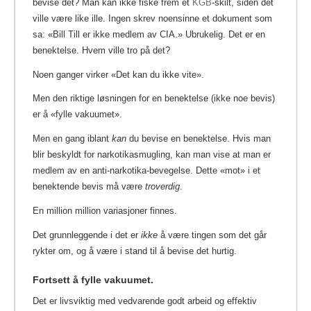
bevise det? Man kan ikke fiske frem et
KGB
-skilt, siden det
ville være like ille.
Ingen skrev noensinne et dokument som
sa: «Bill Till er ikke medlem av CIA.» Ubrukelig. Det er en
benektelse. Hvem ville tro på det?
Noen ganger virker «Det kan du ikke vite».
Men den riktige løsningen for en benektelse (ikke noe bevis)
er å «fylle vakuumet».
Men en gang iblant
kan
du bevise en benektelse. Hvis man
blir beskyldt for narkotikasmugling, kan man vise at man er
medlem av en anti-narkotika-bevegelse. Dette «mot» i et
benektende bevis må være
troverdig
.
En million million variasjoner finnes.
Det grunnleggende i det er
ikke
å være tingen som det går
rykter om, og å være i stand til å bevise det hurtig.
Fortsett å fylle vakuumet.
Det er livsviktig med vedvarende godt arbeid og effektiv