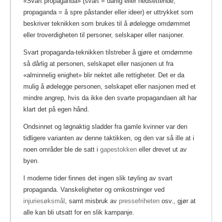
«Svart propaganda» (svart = dårlig eller nedsettende,
propaganda = å spre påstander eller ideer) er uttrykket som
beskriver teknikken som brukes til å ødelegge omdømmet
eller troverdigheten til personer, selskaper eller nasjoner.
Svart propaganda-teknikken tilstreber å gjøre et omdømme
så dårlig at personen, selskapet eller nasjonen ut fra
«alminnelig enighet» blir nektet alle rettigheter. Det er da
mulig å ødelegge personen, selskapet eller nasjonen med et
mindre angrep, hvis da ikke den svarte propagandaen alt har
klart det på egen hånd.
Ondsinnet og løgnaktig sladder fra gamle kvinner var den
tidligere varianten av denne taktikken, og den var så ille at i
noen områder ble de satt i
gapestokken
eller drevet ut av
byen.
I moderne tider finnes det ingen slik tøyling av svart
propaganda. Vanskeligheter og omkostninger ved
injuriesøksmål
, samt misbruk av
pressefriheten
osv., gjør at
alle kan bli utsatt for en slik kampanje.