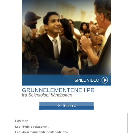
SPILL
VIDEO
GRUNNELEMENTENE I PR
fra
Scientologi-håndboken
<< Start nå
Les mer
Les «Public relations».
Les «Den manglende
bestanddelen».