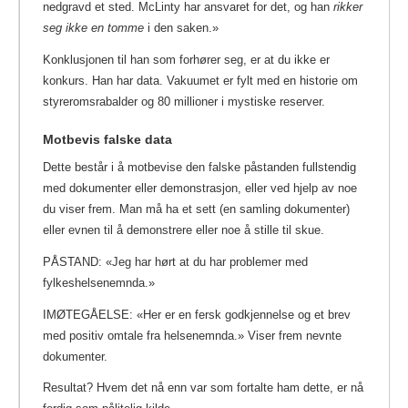
nedgravd et sted. McLinty har ansvaret for det, og han
rikker
seg ikke en tomme
i den saken.»
Konklusjonen til han som forhører seg, er at du ikke er
konkurs. Han har data. Vakuumet er fylt med en historie om
styreromsrabalder og 80 millioner i mystiske reserver.
Motbevis falske data
Dette består i å motbevise den falske påstanden fullstendig
med dokumenter eller demonstrasjon, eller ved hjelp av noe
du viser frem. Man må ha et sett (en samling dokumenter)
eller evnen til å demonstrere eller noe å stille til skue.
PÅSTAND: «Jeg har hørt at du har problemer med
fylkeshelsenemnda.»
IMØTEGÅELSE: «Her er en fersk godkjennelse og et brev
med positiv omtale fra helsenemnda.» Viser frem nevnte
dokumenter.
Resultat? Hvem det nå enn var som fortalte ham dette, er nå