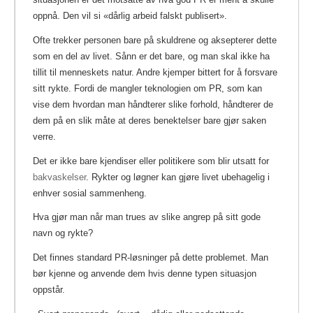
oppnå. Den vil si «dårlig arbeid falskt publisert».
Ofte trekker personen bare på skuldrene og aksepterer dette
som en del av livet. Sånn er det bare, og man skal ikke ha
tillit til menneskets natur. Andre kjemper bittert for å forsvare
sitt rykte. Fordi de mangler teknologien om PR, som kan
vise dem hvordan man håndterer slike forhold, håndterer de
dem på en slik måte at deres benektelser bare gjør saken
verre.
Det er ikke bare kjendiser eller politikere som blir utsatt for
bakvaskelser
.
Rykter og løgner kan gjøre livet ubehagelig i
enhver sosial sammenheng.
Hva gjør man når man trues av slike angrep på sitt gode
navn og rykte?
Det finnes standard PR-løsninger på dette problemet. Man
bør kjenne og anvende dem hvis denne typen situasjon
oppstår.