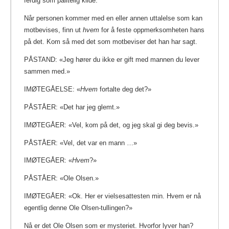
ferdig som pålitelig kilde.
Når personen kommer med en eller annen uttalelse som kan
motbevises, finn ut
hvem
for å feste oppmerksomheten hans
på det. Kom så med det som motbeviser det han har sagt.
PÅSTAND: «Jeg hører du ikke er gift med mannen du lever
sammen med.»
IMØTEGÅELSE: «
Hvem
fortalte deg det?»
PÅSTÅER: «Det har jeg glemt.»
IMØTEGÅER: «Vel, kom på det, og jeg skal gi deg bevis.»
PÅSTÅER: «Vel, det var en mann …»
IMØTEGÅER: «
Hvem
?»
PÅSTÅER: «Ole Olsen.»
IMØTEGÅER: «Ok. Her er vielsesattesten min. Hvem er nå
egentlig denne Ole Olsen-tullingen?»
Nå er det Ole Olsen som er mysteriet. Hvorfor lyver han?