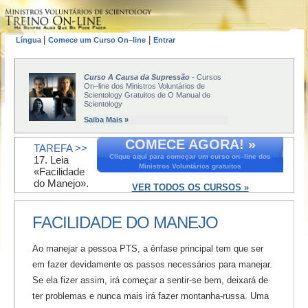
|
|
Língua
Comece um Curso On–line
Entrar
Curso A Causa da Supressão
- Cursos
On–line dos Ministros Voluntários de
Scientology Gratuitos de O Manual de
Scientology
Saiba Mais »
COMECE AGORA! »
TAREFA >>
Clique aqui para começar um curso on–line dos
17. Leia
Ministros Voluntários gratuitos
«Facilidade
do Manejo».
VER TODOS OS CURSOS »
FACILIDADE DO MANEJO
Ao manejar a pessoa PTS, a ênfase principal tem que ser
em fazer devidamente os passos necessários para manejar.
Se ela fizer assim, irá começar a sentir-se bem, deixará de
ter problemas e nunca mais irá fazer montanha-russa. Uma