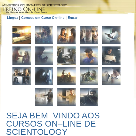
|
|
Língua
Comece um Curso On–line
Entrar
SEJA BEM–VINDO AOS
CURSOS ON–LINE DE
SCIENTOLOGY