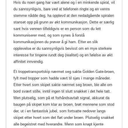
Hvis du noen gang har vært alene og i en minkende spiral, vil
du sannsynligvis, bare ved at telefonen ringte og en venns
stemme nådde deg, ha opplevd at den nedadgående spiralen
stanset opp på grunn av økt kommunikasjon. Dette er særlig
sant hvis vennen tilfeldigvis er en person som du lett
kommuniserer med, og som synes å forstå
kommunikasjonen du prøver å gi ham. Etter en slik
opplevelse er du sannsynligvis bevisst om en mye sterkere
interesse for tingene rundt deg (realitet) og en følelse av økt
affinitet innvendig.
Et troppetransportskip nærmet seg sakte Golden Gate-broen,
fylt med tropper som hadde vært til sjøs i mange måneder.
Etter hvert som skipet sakte nærmet seg broen, ble alle om
bord svært stille, inntil ingen til slutt snakket i det hele tatt.
Men plutselig, som på et forhåndsavtalt signal, akkurat da
baugen på skipet kom klar av broen, brøt mennene som stod
der, ut i en fantastisk jubel, som fortsatte nedover langs
skipet etter hvert som det fløt under broen. Plutselig snakket
alle begeistret med hverandre. Menn som knapt kjente