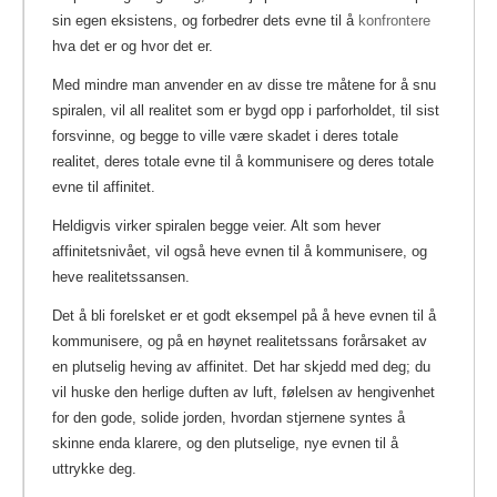
sin egen eksistens, og forbedrer dets evne til å
konfrontere
hva det er og hvor det er.
Med mindre man anvender en av disse tre måtene for å snu
spiralen, vil all realitet som er bygd opp i parforholdet, til sist
forsvinne, og begge to ville være skadet i deres totale
realitet, deres totale evne til å kommunisere og deres totale
evne til affinitet.
Heldigvis virker spiralen begge veier. Alt som hever
affinitetsnivået, vil også heve evnen til å kommunisere, og
heve realitetssansen.
Det å bli forelsket er et godt eksempel på å heve evnen til å
kommunisere, og på en høynet realitetssans forårsaket av
en plutselig heving av affinitet. Det har skjedd med deg; du
vil huske den herlige duften av luft, følelsen av hengivenhet
for den gode, solide jorden, hvordan stjernene syntes å
skinne enda klarere, og den plutselige, nye evnen til å
uttrykke deg.