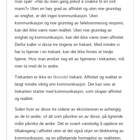
man spør: «Har du noen gang prøvd å snakke til en sint
mann?» Uten en høy grad av affinitet og uten noe grunnlag
av enighet, er det ingen kommunikasjon. Uten
kommunikasjon og noe grunnlag av følelsesmessig respons,
kan det ikke være noen realitet. Uten noe grunnlag av
enighet og kommunikasjon, kan det ikke være noen affinitet.
Derfor kaller vi disse tre tingene en trekant. Med mindre vi
har to hjørner i en trekant, kan det ikke finnes et tredje
hjørne. Hvis man ønsker seg ett av hjørnene i trekanten, må
man ta med de to andre.
Trekanten er ikke en
likesidet
trekant. Affinitet og realitet er
langt mindre viktig enn kommunikasjon. Det kan sies at
trekanten starter med kommunikasjon, som skaper affinitet
og realitet.
Siden hver av disse tre sidene av eksistensen er avhengig
av de to andre, vil alt som påvirker en av disse, på lignende
måte påvirke de andre. Det er svært vanskelig å oppleve en
tilbakegang i affinitet uten at det også skjer en blokkering av
kommunikasjon, og en påfølgende forringelse av realiteten.