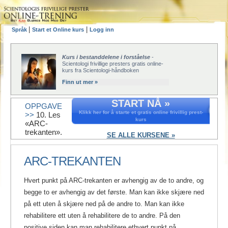
|
|
Språk
Start et Online kurs
Logg inn
Kurs i bestanddelene i forståelse
-
Scientologi frivillige presters gratis online-
kurs fra Scientologi-håndboken
Finn ut mer »
START NÅ »
OPPGAVE
Klikk her for å starte et gratis online frivillig prest-
>>
10. Les
kurs
«ARC-
trekanten».
SE ALLE KURSENE »
ARC-TREKANTEN
Hvert punkt på ARC-trekanten er avhengig av de to andre, og
begge to er avhengig av det første. Man kan ikke skjære ned
på ett uten å skjære ned på de andre to. Man kan ikke
rehabilitere ett uten å rehabilitere de to andre. På den
positive siden kan man rehabilitere ethvert punkt på