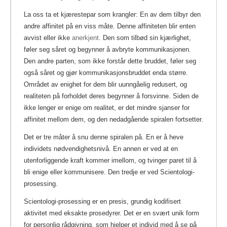
La oss ta et kjærestepar som krangler: En av dem tilbyr den
andre affinitet på en viss måte. Denne affiniteten blir enten
avvist eller ikke
anerkjent
.
Den som tilbød sin kjærlighet,
føler seg såret og begynner å avbryte kommunikasjonen.
Den andre parten, som ikke forstår dette bruddet, føler seg
også såret og gjør kommunikasjonsbruddet enda større.
Området av enighet for dem blir uunngåelig redusert, og
realiteten på forholdet deres begynner å forsvinne. Siden de
ikke lenger er enige om realitet, er det mindre sjanser for
affinitet mellom dem, og den nedadgående spiralen fortsetter.
Det er tre måter å snu denne spiralen på. En er å heve
individets nødvendighetsnivå. En annen er ved at en
utenforliggende kraft kommer imellom, og tvinger paret til å
bli enige eller kommunisere. Den tredje er ved Scientologi-
prosessing.
Scientologi-prosessing er en presis, grundig kodifisert
aktivitet med eksakte prosedyrer. Det er en svært unik form
for personlig rådgivning, som hjelper et individ med å se på