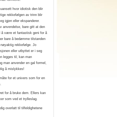
ansett hvor idiotisk den blir
ige rekkefølgen av trinn blir
 igjen eller ekspanderer.
v anvendelse, bare gitt at den
 å være et fantastisk geni for å
ger bare å bedømme tilstanden
 nøyaktig rekkefølge. Jo
jonen eller utbyttet er i seg
nn legges til, kan man
og man anvender en gal formel,
lig å mislykkes!
måte for et univers som for en
.
et for å bruke dem. Ellers kan
ker
som ved et trylleslag.
ig overlatt til tilfeldighetene