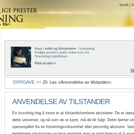
|
Språk
S
Kurs i etikk og tilstandene
- Scientologi
frivillige presters gratis online-kurs fra
Scientologi-håndboken
Klikk her for å
Finn ut mer »
S
OPPGAVE >>
20. Les «Anvendelse av tilstander».
ANVENDELSE AV TILSTANDER
En livsviktig ting å innse er at tilstandsformlene eksisterer. De er uløsel
dette universet, og nå som de er kjent, må de bli fulgt.
Dette fjerner o
sjansespillet fra en forretningsvirksomhet eller personlig økonomi. Va
bedømmer situasjonen og hvor energisk man er med hensyn til å anve