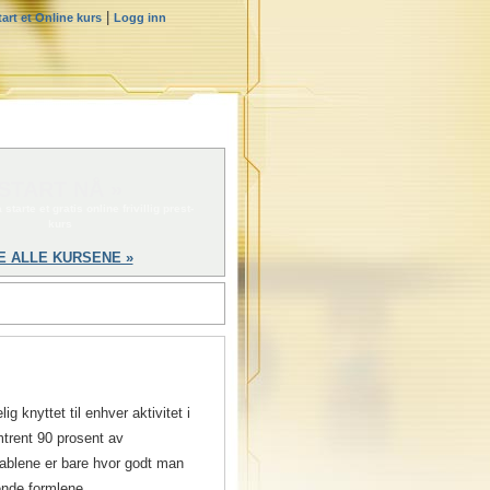
|
tart et Online kurs
Logg inn
START NÅ »
 starte et gratis online frivillig prest-
kurs
E ALLE KURSENE »
ig knyttet til enhver aktivitet i
mtrent 90 prosent av
riablene er bare hvor godt man
nde formlene.