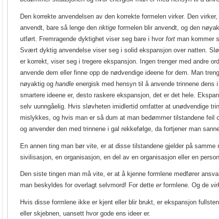
Den korrekte anvendelsen av den korrekte formelen virker. Den virker, u
anvendt, bare så lenge den
riktige
formelen blir anvendt, og den nøyakt
utført. Fremragende dyktighet viser seg bare i hvor
fort
man kommer seg
Svært dyktig anvendelse viser seg i solid ekspansjon over natten. Slø
er korrekt, viser seg i tregere ekspansjon. Ingen trenger med andre ord
anvende dem eller finne opp de nødvendige ideene for dem. Man tren
nøyaktig og
handle
energisk med hensyn til å anvende trinnene dens i
smartere ideene er, desto raskere ekspansjon, det er det hele. Ekspans
selv uunngåelig. Hvis sløvheten imidlertid omfatter at unødvendige tri
mislykkes, og hvis man er så dum at man bedømmer tilstandene feil 
og anvender den med trinnene i gal rekkefølge, da fortjener man sanne
En annen ting man bør vite, er at disse tilstandene gjelder på samme 
sivilisasjon, en organisasjon, en del av en organisasjon eller en person
Den siste tingen man må vite, er at å kjenne formlene medfører ansvar
man beskyldes for overlagt selvmord! For dette
er
formlene. Og de
vir
Hvis disse formlene ikke er kjent eller blir brukt, er ekspansjon fullstend
eller skjebnen, uansett hvor gode ens ideer er.