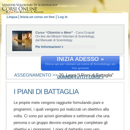
|
|
Lingua
Inizia un corso on-line
Log in
Corso “Obiettivi e Mete”
- Corsi Gratuiti
On-line dei Ministri Volontari di Scientology,
dal Manuale di Scientology
Per Informazioni »
INIZIA ADESSO »
Clicca qui per iniziare un corso di Scientology on-
line gratuito
ASSEGNAMENTO >>
20. Leggi “I Piani di Battaglia”
GUARDA TUTTI I CORSI »
I PIANI DI BATTAGLIA
Le proprie mete vengono raggiunte formulando piani e
programmi, i quali vengono poi realizzati un obiettivo alla
volta. Ci sono poi azioni giornaliere e settimanali che una
persona o un gruppo devono eseguire per completare gli
obiettivi e i programmi. I
piani di battaglia
sono uno