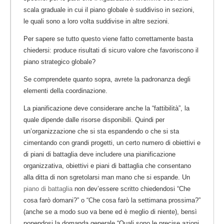
scala graduale in cui il piano globale è suddiviso in sezioni,
le quali sono a loro volta suddivise in altre sezioni.
Per sapere se tutto questo viene fatto correttamente basta
chiedersi: produce risultati di sicuro valore che favoriscono il
piano strategico globale?
Se comprendete quanto sopra, avrete la padronanza degli
elementi della coordinazione.
La pianificazione deve considerare anche la “fattibilità”, la
quale dipende dalle risorse disponibili. Quindi per
un’organizzazione che si sta espandendo o che si sta
cimentando con grandi progetti, un certo numero di obiettivi e
di piani di battaglia deve includere una pianificazione
organizzativa, obiettivi e piani di battaglia che consentano
alla ditta di non sgretolarsi man mano che si espande. Un
piano di battaglia
non dev’essere scritto chiedendosi “Che
cosa farò domani?” o “Che cosa farò la settimana prossima?”
(anche se a modo suo va bene ed è meglio di niente), bensì
ponendosi la domanda generale “Quali sono le precise azioni