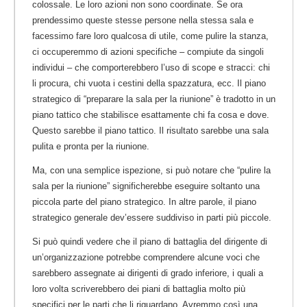
colossale. Le loro azioni non sono coordinate. Se ora
prendessimo queste stesse persone nella stessa sala e
facessimo fare loro qualcosa di utile, come pulire la stanza,
ci occuperemmo di azioni specifiche – compiute da singoli
individui – che comporterebbero l’uso di scope e stracci: chi
li procura, chi vuota i cestini della spazzatura, ecc. Il piano
strategico di “preparare la sala per la riunione” è tradotto in un
piano tattico che stabilisce esattamente chi fa cosa e dove.
Questo sarebbe il piano tattico. Il risultato sarebbe una sala
pulita e pronta per la riunione.
Ma, con una semplice ispezione, si può notare che “pulire la
sala per la riunione” significherebbe eseguire soltanto una
piccola parte del piano strategico. In altre parole, il piano
strategico generale dev’essere suddiviso in parti più piccole.
Si può quindi vedere che il piano di battaglia del dirigente di
un’organizzazione potrebbe comprendere alcune voci che
sarebbero assegnate ai dirigenti di grado inferiore, i quali a
loro volta scriverebbero dei piani di battaglia molto più
specifici per le parti che li riguardano. Avremmo così una