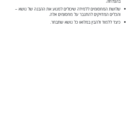
בהצלחה.
שלושת המחסומים ללמידה שיכולים למנוע את ההבנה של נושא –
והכלים המדויקים להתגבר על מחסומים אלה.
כיצד ללמוד ולהבין במלואו כל נושא שתבחר.
© 2001–2026 Church of Scientology International. כל הזכויות שמורות.
מדיניות בנוגע לפרטיות
•
מדיניות לגבי עוגיות
•
תנאי שימוש