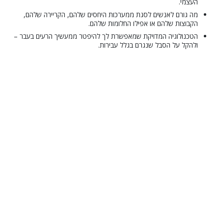
העצמי.
מה גורם לאנשים לסגת ממערכות היחסים שלהם, הקריירה שלהם,
הקבוצות שלהם או אפילו החלומות שלהם.
הטכנולוגיה המדויקת שמאפשרת לך להיפטר ממעשיך הרעים בעבר –
ולהקל על הסבל שנגרם בגלל עבירות.
© 2001–2026 Church of Scientology International. כל הזכויות שמורות.
מדיניות בנוגע לפרטיות
•
מדיניות לגבי עוגיות
•
תנאי שימוש