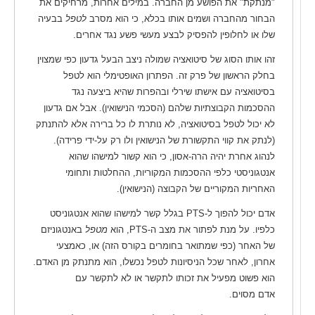
"מנתקת" את הפושע מן החברה. במילים אחרות, מרחיקים את
הבחור מהחברה ושמים אותו בכלא, כי הוא מסרב
לטפל
בבעיה
שלו או לחלופין להפסיק לבצע מעשי פשע נגד אחרים.
זהו אותו הסוג של סיטואציה שמולה ניצב הבעל גדעון כפי שמצוין
בחלק הראשון של פרק זה. הפתרון האופטימלי הוא לטפל
בסיטואציה עם אישתו שירלי ובהפרות שהיא ביצעה נגד
ההסכמות הקבוצתיות שלהם (הסכמי הנישואין). אבל אם גדעון
לא יכול לטפל בסיטואציה, לא נותרת לו כל ברירה אלא להתנתק
(לנתק את קווי התקשורת של הנישואין ולו רק על-ידי פרידה).
לנהוג אחרת יהיה הרה-אסון, כי הוא קשור למישהו שהוא
אנטגוניסטי כלפי ההסכמות המקוריות, ההחלטות ותחומי
האחריות המקוריים של הקבוצה (הנישואין).
אדם יכול להפוך ל-PTS בגלל קשר למישהו שהוא אנטגוניסט
כלפיו. על מנת לפתור את מצב ה-PTS, הוא
מטפל
באנטגוניזם
של האחר (כפי שמתואר בחומרים בקורס הזה) או, כאמצעי
אחרון, לאחר שכל הניסיונות לטפל נכשלו, הוא מתנתק מן האדם.
הוא פשוט מפעיל את זכותו לתקשר או לא לתקשר עם
אדם מסוים.