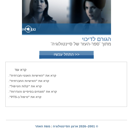
נגן
וידיאו
הגורם לדיכוי
מתוך 'ספר-העזר של סיינטולוגיה'
<< התחל עכשיו
קרא עוד
קרא את "האישיות האנטי-חברתית".
קרא את "האישיות החברתית".
קרא את "קלות הטיפול".
קרא את "מונחים בסיסיים והגדרות".
קרא את "טיפול ב-PTS".
© 2001–2026 ארגון הסיינטולוגיה
|
מפת האתר