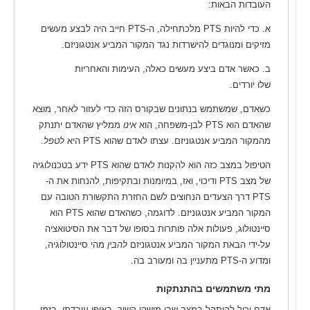
העובדות הבאות:
א. כדי להיות PTS מלכתחילה, ה-PTS חייב היה לבצע מעשים
מזיקים ומנוגדים להישרדות נגד המקור המביע אנטגוניזם.
ב. כאשר אדם ביצע מעשים כאלה, העימות והאחריות
שלו יורדים.
כשאדם, שמשתמש בנתונים שבקורס הזה כדי לעזור לאחר, מוצא
שהאדם הוא PTS לבן-משפחה, הוא
אינו
ממליץ שהאדם יתנתק
מהמקור המביע אנטגוניזם. עצתו לאדם שהוא PTS היא
לטפל
.
הטיפול במצב כזה הוא להקנות לאדם שהוא PTS ידע בטכנולוגיה
של מצב PTS ודיכוי, ואז, במיומנות ובתקיפות, להנחות את ה-
PTS דרך הצעדים הנחוצים לשם החזרת התקשורת הטובה עם
המקור המביע אנטגוניזם. לדוגמה, כשהאדם שהוא PTS הוא
סיינטולוג, פעולות אלה פותרות בסופו של דבר את הסיטואציה
על-ידי הבאת המקור המביע אנטגוניזם
להבין
מהי סיינטולוגיה,
ומדוע ה-PTS מתעניין בה ומעורב בה.
מתי משתמשים בהתנתקות
אדם יכול להיתקל במצב שבו מישהו קשור, באופן עובדתי, בזמן