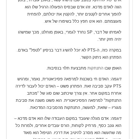
הווה לאדם מדכא. זהו אדם שבסיס הפעולה הרגיל שלו הוא
להפוך אחרים לקטנים יותר, להקטין את יכולתם, להפחית
מעוצמתם. הוא אינו חפץ כלל בשיפורו של איש.
לאמיתו של דבר, SP נחרד לגמרי, באופן מוחלט, מכך שמישהו
יהיה חזק יותר.
במקרה כזה, ה-PTS לא יוכל להשיג דבר בניסיון "לטפל" באדם.
הפתרון הוא ניתוק הקשר.
האופן שבו
התנתקות
מתבצעת תלוי בנסיבות.
דוגמה:
האדם חי בשכנות למרפאה פסיכיאטרית, נאמר, ומרגיש
PTS עקב סביבה זאת. הפתרון פשוט – האדם יכול לעבור לדירה
אחרת במקום אחר. אין צורך שיכתוב שום סוג של "מכתב
התנתקות" למרפאה הפסיכיאטרית. הוא פשוט משנה את סביבת
מגוריו – שזאת, למעשה, התנתקות מהסביבה המדכאת.
דוגמה:
אדם מגלה שעובד במקום העבודה שלו הוא אדם מדכא –
הוא גונב כסף, מרחיק לקוחות, הורס עובדים אחרים, ולמרות כל
מה שתעשה הוא מסרב להיטיב את דרכיו. הטיפול הוא מאוד