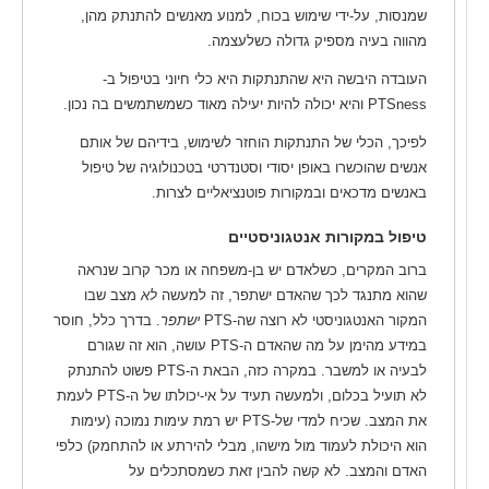
שמנסות, על-ידי שימוש בכוח, למנוע מאנשים להתנתק מהן,
מהווה בעיה מספיק גדולה כשלעצמה.
העובדה היבשה היא שהתנתקות היא כלי חיוני בטיפול ב-
PTSness והיא יכולה להיות יעילה מאוד כשמשתמשים בה נכון.
לפיכך, הכלי של התנתקות הוחזר לשימוש, בידיהם של אותם
אנשים שהוכשרו באופן יסודי וסטנדרטי בטכנולוגיה של טיפול
באנשים מדכאים ובמקורות פוטנציאליים לצרות.
טיפול במקורות אנטגוניסטיים
ברוב המקרים, כשלאדם יש בן-משפחה או מכר קרוב שנראה
שהוא מתנגד לכך שהאדם ישתפר, זה למעשה
לא
מצב שבו
המקור האנטגוניסטי לא רוצה שה-PTS
ישתפר
. בדרך כלל, חוסר
במידע מהימן על מה שהאדם ה-PTS עושה, הוא זה שגורם
לבעיה או למשבר. במקרה כזה, הבאת ה-PTS פשוט להתנתק
לא תועיל בכלום, ולמעשה תעיד על אי-יכולתו של ה-PTS לעמת
את המצב. שכיח למדי של-PTS יש רמת עימות נמוכה (עימות
הוא היכולת לעמוד מול מישהו, מבלי להירתע או להתחמק) כלפי
האדם והמצב. לא קשה להבין זאת כשמסתכלים על