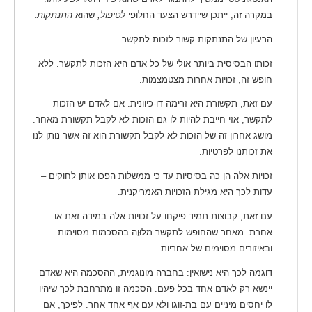
במקרה זה, ייתכן שיידרש הצעד החלופי
לטיפול,
שהוא
התנתקות
.
הרעיון של התנתקות קשור לזכות לתקשר.
זכותו הבסיסית ביותר אולי של כל אדם היא הזכות לתקשר. ללא
חופש זה, זכויות אחרות מצטמצמות.
עם זאת, תקשורת היא זרימה דו-כיוונית. אם לאדם יש הזכות
לתקשר, אזי חייבת להיות לו גם הזכות לא לקבל תקשורת מאחר.
מושג אחרון זה של הזכות לא לקבל תקשורת הוא זה אשר נותן לנו
את זכותנו לפרטיות.
זכויות אלה הן כה בסיסיות עד כי ממשלות הפכו אותן לחוקים –
עדות לכך היא מגילת הזכויות האמריקנית.
עם זאת, קבוצות תמיד פיקחו על זכויות אלה במידה זאת או
אחרת. מאחר שהחופש לתקשר מלוּוֶה בהסכמות מסוימות
ובאיזורים מסוימים של אחריות.
דוגמה לכך היא נישואין: בחברה מונוגמית, ההסכמה היא שאדם
יינשא רק לאדם אחד בכל פעם. הסכמה זו מתרחבת לכך שיהיו
לו יחסים מיניים עם בת-זוגו ולא עם אף אחד אחר. לפיכך, אם