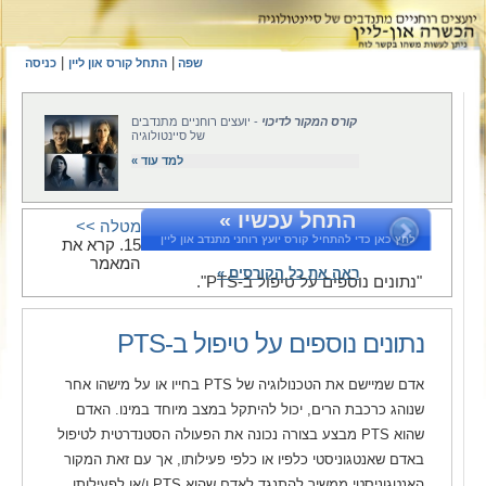
|
|
שפה
התחל קורס און ליין
כניסה
קורס המקור לדיכוי
- יועצים רוחניים מתנדבים
של סיינטולוגיה
למד עוד »
התחל עכשיו »
מטלה >>
לחץ כאן כדי להתחיל קורס יועץ רוחני מתנדב און ליין
15. קרא את
המאמר
ראה את כל הקורסים »
"נתונים נוספים על טיפול ב-PTS".
נתונים נוספים על טיפול ב-PTS
אדם שמיישם את הטכנולוגיה של PTS בחייו או על מישהו אחר
שנוהג כרכבת הרים, יכול להיתקל במצב מיוחד במינו. האדם
שהוא PTS מבצע בצורה נכונה את הפעולה הסטנדרטית לטיפול
באדם שאנטגוניסטי כלפיו או כלפי פעילותו, אך עם זאת המקור
האנטגוניסטי ממשיך להתנגד לאדם שהוא PTS ו/או לפעילותו.