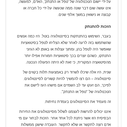
על-ידי יישום הטכנולוגיה של 'טפל או התנתק', האדם, למעשה,
אינו עושה שום דבר שונה ממה שנעשה על-ידי כל חברה או
קבוצה או נישואין במשך אלפי שנים.
הזכות להתנתק
בעבר, השימוש בהתנתקות בסיינטולוגיה בוטל. היו כמה אנשים
שהשתמשו בזה לרעה לאחר שלא הצליחו לטפל בסיטואציות
שאפשר היה לטפל בהן, ומתוך עצלות או באופן לא הגיוני
התנתקו, כשהם יוצרים בכך סיטואציות חמורות אפילו יותר
מהסיטואציה המקורית, כי זאת לא היתה הפעולה הנכונה.
שנית, היו אלה שיכלו לשרוד רק באמצעות תלות בקווים של
סיינטולוגיה – הם רצו להמשיך להיות קשורים לסיינטולוגים.
לפיכך, הם זעקו עד לב השמיים אם מישהו העז ליישם את
הטכנולוגיה של "טפל או התנתק".
זה מעמיד את הסיינטולוגים בעמדת נחיתות.
איננו יכולים להרשות לעצמנו לשלול מסיינטולוגים את החירות
הבסיסית הזו אשר ניתנת לכל אחד אחר: הזכות לבחור עם מי
אדם רוצה לתקשר או שלא לתקשר. העובדה שישנן ממשלות