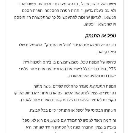
אישתו של גדעון, שירלי, תבסס מערכת יחסים עם מישהו אחר
ולא עם בעלה גדעון, זו תהיה הפרת ההסכמה והפרת הסכם
הנישואין. לגדעון יש זכות להתעקש על כך שהתקשורת הזו תיפסק
או שהנישואין ייפסקו.
טפל או התנתק
בקורס זה תמצא את הביטוי "טפל או התנתק". המשמעות שלו
היא רק זאת.
פירושו של המונח
טפל,
כשמשתמשים בו ביחס לטכנולוגיית
PTS, הוא בדרך כלל ליישר את ההדורים עם אדם אחר על-ידי
יישום הטכנולוגיה של תקשורת.
המונח
התנתקות
מוגדר כהחלטה שאדם עושה מתוך
דטרמיניזם-עצמי לנתק את הקשר עם אדם אחר. זהו ניתוק של קו
תקשורת (הנתיב שלאורכו נעה התקשורת מאדם אחד לאחר).
העיקרון הבסיסי של "טפל או התנתק" קיים בכל קבוצה.
זה דומה מאוד לניסיון להתמודד עם פושע. אם הוא לא יטפל
בעניין בעצמו, החברה פונה אל הפתרון היחיד שנותר: היא