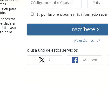
zcas
hacer para
ión.
Sí, por favor enviadme más información acer
 necesitas
 verdadera
Inscríbete
del fracaso
to de la
¿Ya estás inscrito?
o usa uno de estos servicios
X
FACEBOOK