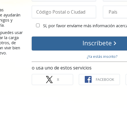
cas
te ayudarán
migos y
ía.
Sí, por favor envíame más información acerc
 puedes usar
ar la carga
Inscríbete
otros, de
 vivir bien
evo.
¿Ya estás inscrito?
o usa uno de estos servicios
X
FACEBOOK