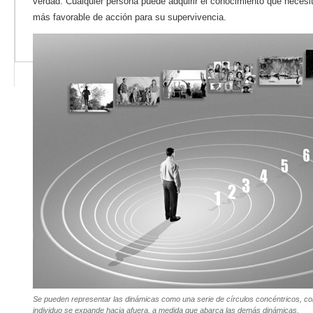
verdad. Cualquier persona puede adquirir el conocimiento que necesit
más favorable de acción para su supervivencia.
Se pueden representar las dinámicas como una serie de círculos concéntricos, con 
individuo se expande hacia afuera, a medida que abarca las demás dinámicas.