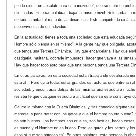
puede existir en absoluto para este individuo”, uno se mete en prob
eliminadas. En otras palabras, bajan al mismo nivel. Si le cortas la 
cortado la mitad al resto de las dinámicas. Este conjunto de dinámic
supervivencia de un individuo.
En la actualidad, tienes a toda una sociedad que está educada según
Hombre sólo piensa en sí mismo”. A la gente hay que obligarla, azotar
que tenga una Tercera Dinámica. Hay que encarcelarla. Hay que envi
castigarla, multarla, cobrarle impuestos, hacer que vaya a las urnas
Hay que hacer todo esto para que una persona tenga una Tercera Di
En otras palabras, en esta sociedad están trabajando desaforadament
está ahí. Pero quita todas estas grandes estructuras que entrenan al 
sociedad, y encontrarás detrás de las mismas una estructura much
resistente que cualquier estructura artificial que se esté construyend
Ocurre lo mismo con la Cuarta Dinámica. ¿Has conocido alguna vez 
merecía la pena tratar con los gatos y que el hombre no era bueno?
no son buenos. Los hombres son crueles, son bestias, hacen cosas 
es buena y el Hombre no es bueno. Pero los gatos y los perros y los
esos sí que son agradables”. En otras palabras, esta persona lo aba