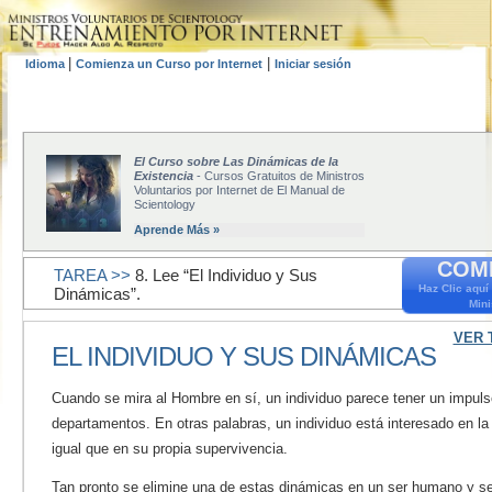
|
|
Idioma
Comienza un Curso por Internet
Iniciar sesión
El Curso sobre Las Dinámicas de la
Existencia
- Cursos Gratuitos de Ministros
Voluntarios por Internet de El Manual de
Scientology
Aprende Más »
COM
TAREA >>
8. Lee “El Individuo y Sus
Haz Clic aquí
Dinámicas”.
Mini
VER 
EL INDIVIDUO Y SUS DINÁMICAS
Cuando se mira al Hombre en sí, un individuo parece tener un impul
departamentos. En otras palabras, un individuo está interesado en la
igual que en su propia supervivencia.
Tan pronto se elimine una de estas dinámicas en un ser humano y se