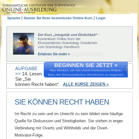
|
|
Sprache
Starten Sie Ihren kostenlosen Online-Kurs
Login
Der Kurs „Integrität und Ehrlichkeit“
-
Kostenloser Online-Kurs der
Ehrenamtlichen Scientology Geistlichen
vom Scientology-Handbuch
Erfahren Sie mehr »
BEGINNEN SIE JETZT »
AUFGABE
Hier klicken, um mit einem kostenlosen Online-
>>
14. Lesen
Kurs der Ehrenamtlichen Geistlichen zu beginnen
Sie „Sie
können Recht haben“.
ALLE KURSE ZEIGEN »
SIE KÖNNEN RECHT HABEN
Im Recht zu sein und im Unrecht zu sein bilden eine häufige
Quelle für Diskussion und Streitigkeiten. Sie stehen in enger
Verbindung mit Overts und Withholds und der Overt-
Motivator-Folge.