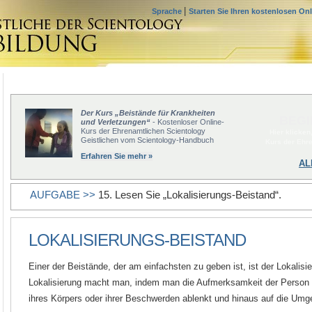
|
Sprache
Starten Sie Ihren kostenlosen On
Der Kurs „Beistände für Krankheiten
BEGI
und Verletzungen“
- Kostenloser Online-
Kurs der Ehrenamtlichen Scientology
Hier klicken
Geistlichen vom Scientology-Handbuch
Kurs der Ehr
Erfahren Sie mehr »
AL
AUFGABE >>
15. Lesen Sie „Lokalisierungs-Beistand“.
LOKALISIERUNGS-BEISTAND
Einer der Beistände, der am einfachsten zu geben ist, ist der Lokalisi
Lokalisierung macht man, indem man die Aufmerksamkeit der Person
ihres Körpers oder ihrer Beschwerden ablenkt und hinaus auf die Umg