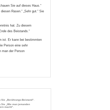
chauen Sie auf dieses Haus.“
 diesen Rasen.“ „Sehr gut.“ Sie
enntnis hat. Zu diesem
Ende des Beistands.“
en ist. Er kann bei bestimmten
ie Person eine sehr
n man der Person
 Sie „Berührungs-Beistand“.
 Sie „Wie man jemanden
ern macht“.