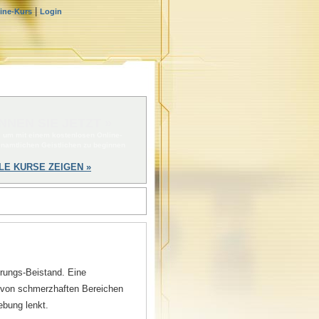
|
line-Kurs
Login
NNEN SIE JETZT »
, um mit einem kostenlosen Online-
enamtlichen Geistlichen zu beginnen
LE KURSE ZEIGEN »
erungs-Beistand. Eine
 von schmerzhaften Bereichen
ebung lenkt.