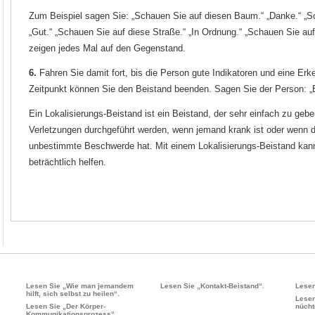
Zum Beispiel sagen Sie: „Schauen Sie auf diesen Baum.“ „Danke.“ „S
„Gut.“ „Schauen Sie auf diese Straße.“ „In Ordnung.“ „Schauen Sie auf
zeigen jedes Mal auf den Gegenstand.
6.
Fahren Sie damit fort, bis die Person gute Indikatoren und eine Erk
Zeitpunkt können Sie den Beistand beenden. Sagen Sie der Person: „
Ein Lokalisierungs-Beistand ist ein Beistand, der sehr einfach zu geb
Verletzungen durchgeführt werden, wenn jemand krank ist oder wenn d
unbestimmte Beschwerde hat. Mit einem Lokalisierungs-Beistand kan
beträchtlich helfen.
Lesen Sie „Wie man jemandem
Lesen Sie „Kontakt-Beistand“.
Lesen
hilft, sich selbst zu heilen“.
Lesen
Lesen Sie „Der Körper-
nücht
Kommunikationsprozess“.